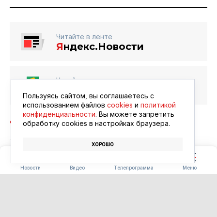
Читайте в ленте
Я
ндекс.Новости
Читайте в ленте
Google Новости
Пользуясь сайтом, вы соглашаетесь с
использованием файлов
cookies
и
политикой
конфиденциальности
. Вы можете запретить
обработку сookies в настройках браузера.
ХОРОШО
СПОРТ
СОРЕВНОВАНИЯ
ГТО
Новости
Видео
Телепрограмма
Меню
БЛАГОУСТРОЙСТВО
Часть «Парка трёх
поколений» в Ивановке