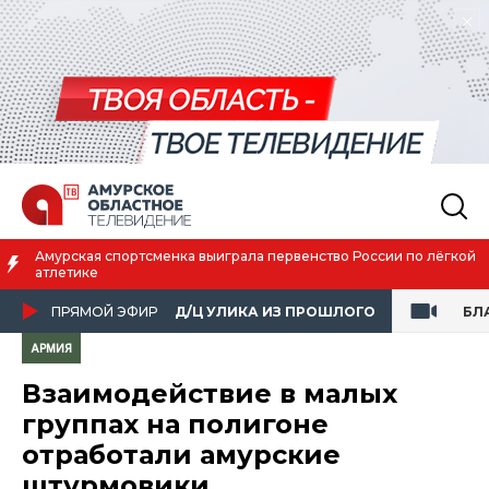
й
Благовещенск вошёл в число городов с наилучшим качество
жизни
ПРЯМОЙ ЭФИР
Д/Ц УЛИКА ИЗ ПРОШЛОГО
БЛ
АРМИЯ
Взаимодействие в малых
группах на полигоне
отработали амурские
штурмовики