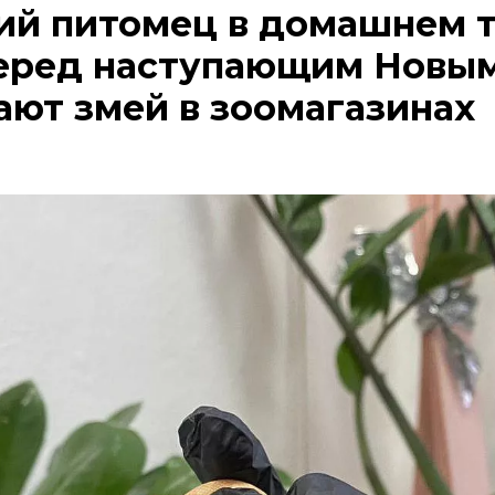
ий питомец в домашнем 
еред наступающим Новы
ают змей в зоомагазинах