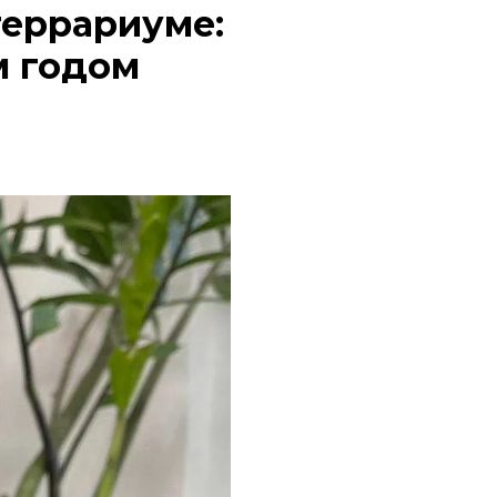
террариуме:
м годом