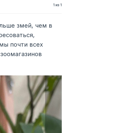
1 из 1
льше змей, чем в
ресоваться,
 мы почти всех
 зоомагазинов