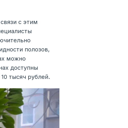
связи с этим
пециалисты
лючительно
идности полозов,
ах можно
нах доступны
10 тысяч рублей.