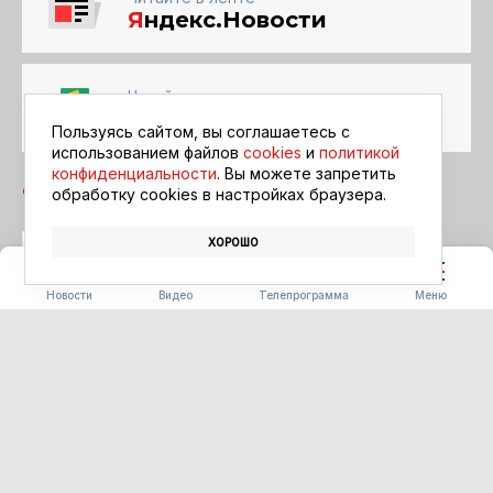
Я
ндекс.Новости
Читайте в ленте
Google Новости
Пользуясь сайтом, вы соглашаетесь с
использованием файлов
cookies
и
политикой
конфиденциальности
. Вы можете запретить
обработку сookies в настройках браузера.
ХОРОШО
МОДА
ЛЕТО
Новости
Видео
Телепрограмма
Меню
КИНООБЪЕКТИВ
На большом экране в
воскресенье
09.08.2026 10:00