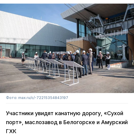
Фото: max.ru/c/-72215354843197
Участники увидят канатную дорогу, «Сухой
порт», маслозавод в Белогорске и Амурский
ГХК