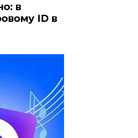
о: в
овому ID в