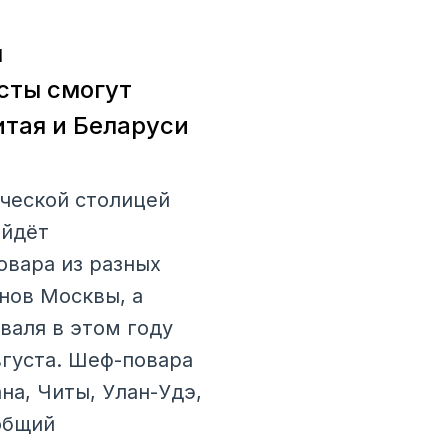
я
сты смогут
итая и Беларуси
ческой столицей
ойдёт
овара из разных
нов Москвы, а
валя в этом году
вгуста. Шеф-повара
на, Читы, Улан-Удэ,
общий