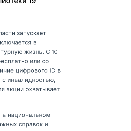
лиотеки 19
асти запускает
ключается в
турную жизнь. С 10
бесплатно или со
ичие цифрового ID в
 с инвалидностью,
ия акции охватывает
D в национальном
ажных справок и