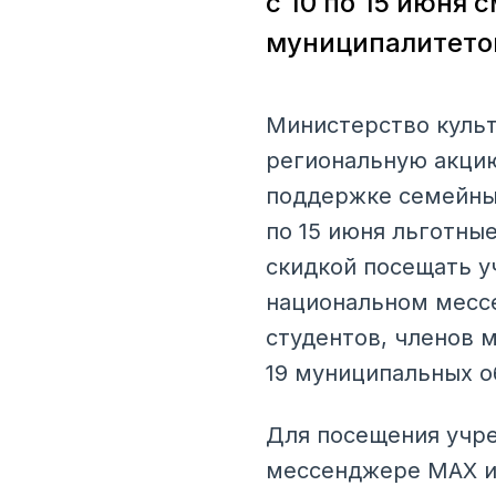
с 10 по 15 июня 
муниципалитето
Министерство культ
региональную акцию
поддержке семейных
по 15 июня льготны
скидкой посещать у
национальном мессе
студентов, членов 
19 муниципальных о
Для посещения учре
мессенджере MAX и 