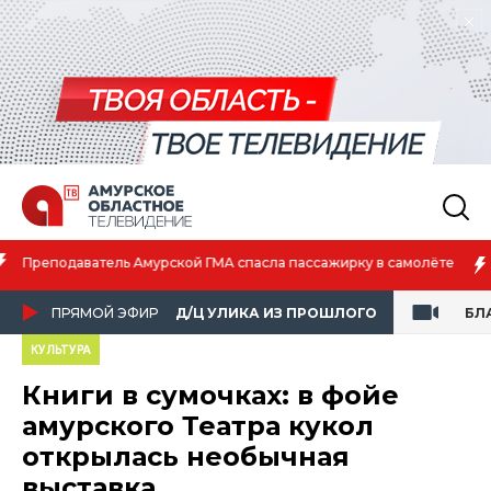
Амурская спортсменка выиграла первенство России по лёгкой
атлетике
ПРЯМОЙ ЭФИР
Д/Ц УЛИКА ИЗ ПРОШЛОГО
БЛ
КУЛЬТУРА
Книги в сумочках: в фойе
амурского Театра кукол
открылась необычная
выставка