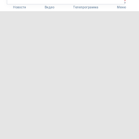
Новости
Видео
Телепрограмма
Меню
ОБЩЕСТВО
Фестиваль «Берега вкуса»
помогает амурскому бизнесу
выходить на китайский
рынок
07.08.2026 16:32