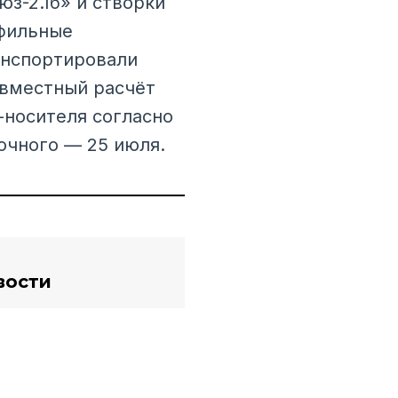
з-2.1б» и створки
офильные
анспортировали
овместный расчёт
-носителя согласно
очного — 25 июля.
вости