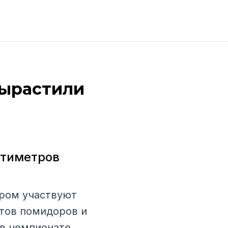
вырастили
нтиметров
ором участвуют
ртов помидоров и
 в чемпионате