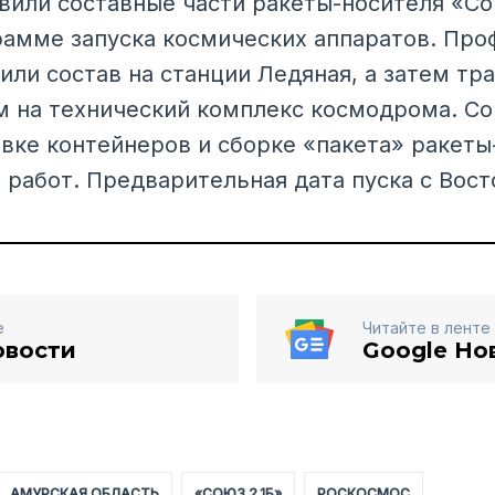
вили составные части ракеты-носителя «Сою
рамме запуска космических аппаратов. Пр
или состав на станции Ледяная, а затем тр
м на технический комплекс космодрома. С
овке контейнеров и сборке «пакета» ракеты
 работ. Предварительная дата пуска с Вост
е
Читайте в ленте
овости
Google Но
АМУРСКАЯ ОБЛАСТЬ
«СОЮЗ 2.1Б»
РОСКОСМОС