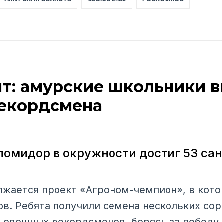
нт: амурские школьники 
екордсмена
омидор в окружности достиг 53 са
жается проект «Агроном-чемпион», в кот
ов. Ребята получили семена нескольких со
овощных рекордсменов, борясь за победу