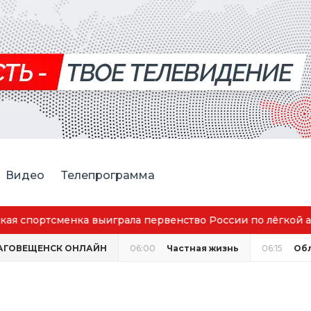
Видео
Телепрограмма
аговещенск вошёл в число городов с наилучшим качество
АГОВЕЩЕНСК ОНЛАЙН
06:00
Частная жизнь
06:15
Об