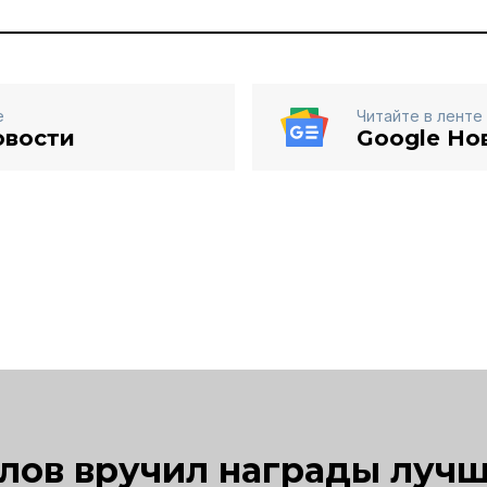
е
Читайте в ленте
овости
Google Но
лов вручил награды луч