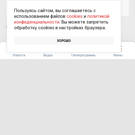
Читайте в ленте
Google Новости
Пользуясь сайтом, вы соглашаетесь с
использованием файлов
cookies
и
политикой
конфиденциальности
. Вы можете запретить
обработку сookies в настройках браузера.
ХОРОШО
СТРОИТЕЛЬСТВО
АРЕНДНОЕ ЖИЛЬЁ
АГРАРИИ
Новости
Видео
Телепрограмма
Меню
ОБЩЕСТВО
Фестиваль «Берега вкуса»
помогает амурскому бизнесу
выходить на китайский
рынок
07.08.2026 16:32