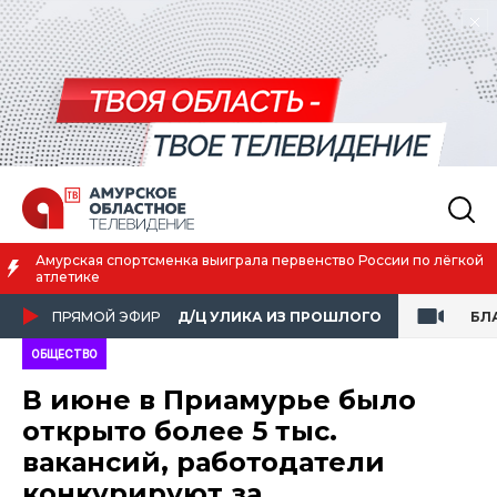
Благовещенск вошёл в число городов с наилучшим качеством
жизни
ПРЯМОЙ ЭФИР
Д/Ц УЛИКА ИЗ ПРОШЛОГО
БЛ
ОБЩЕСТВО
В июне в Приамурье было
открыто более 5 тыс.
вакансий, работодатели
конкурируют за