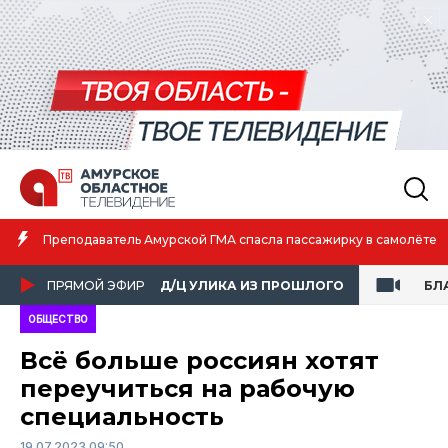
Амурская спортсменка выиграла первенство России по лёгкой
атлетике
ПРЯМОЙ ЭФИР
Д/Ц УЛИКА ИЗ ПРОШЛОГО
БЛ
ОБЩЕСТВО
Всё больше россиян хотят
переучиться на рабочую
специальность
19.07.2023 09:50