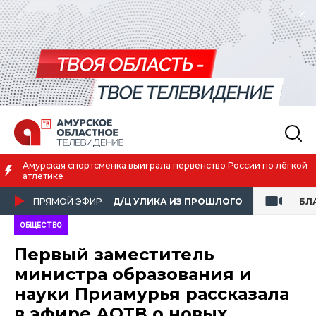
о лёгкой
Благовещенск вошёл в число городов с наилучшим к
жизни
ПРЯМОЙ ЭФИР
Д/Ц УЛИКА ИЗ ПРОШЛОГО
БЛ
ОБЩЕСТВО
Первый заместитель
министра образования и
науки Приамурья рассказала
в эфире АОТВ о новых