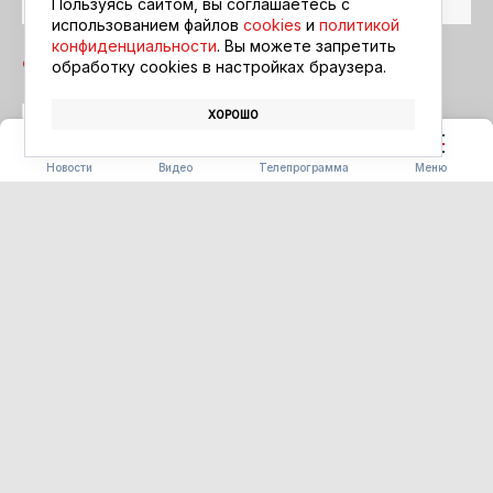
Пользуясь сайтом, вы соглашаетесь с
использованием файлов
cookies
и
политикой
конфиденциальности
. Вы можете запретить
обработку сookies в настройках браузера.
ХОРОШО
КУХНЯ
ФЕСТИВАЛЬ «БЕРЕГА ВКУСА»
Новости
Видео
Телепрограмма
Меню
СТРОИТЕЛЬСТВО
Первые 16 домов для
аграриев сдадут в Ивановке
уже в этом году
07.08.2026 17:03