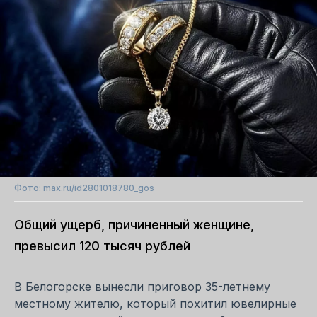
Фото: max.ru/id2801018780_gos
Общий ущерб, причиненный женщине,
превысил 120 тысяч рублей
В Белогорске вынесли приговор 35-летнему
местному жителю, который похитил ювелирные