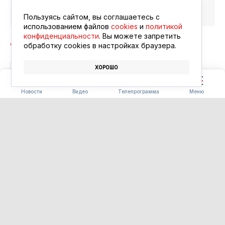
Читайте в ленте
Google Новости
Пользуясь сайтом, вы соглашаетесь с
использованием файлов
cookies
и
политикой
конфиденциальности
. Вы можете запретить
обработку сookies в настройках браузера.
ХОРОШО
АВТОБУСЫ
МЕССЕНДЖЕР MAX
Новости
Видео
Телепрограмма
Меню
СТРОИТЕЛЬСТВО
В Белогорье открыли сразу
два новых общественных
пространства
10.08.2026 09:56