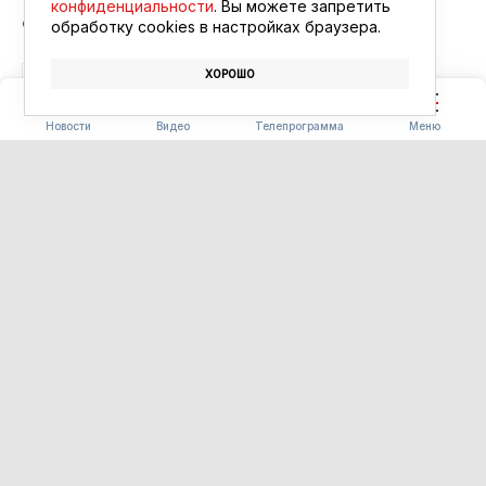
конфиденциальности
. Вы можете запретить
обработку сookies в настройках браузера.
ХОРОШО
СПОРТ
СОРЕВНОВАНИЯ
ГТО
Новости
Видео
Телепрограмма
Меню
БЛАГОУСТРОЙСТВО
Часть «Парка трёх
поколений» в Ивановке
сдадут на два месяца раньше
срока
06.08.2026 15:34