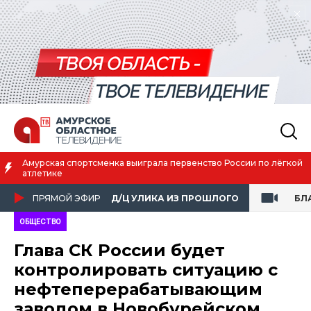
рала первенство России по лёгкой
Благовещенск вошёл в числ
жизни
ПРЯМОЙ ЭФИР
Д/Ц УЛИКА ИЗ ПРОШЛОГО
БЛ
ОБЩЕСТВО
Глава СК России будет
контролировать ситуацию с
нефтеперерабатывающим
заводом в Новобурейском