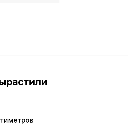
вырастили
нтиметров