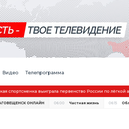
Видео
Телепрограмма
аговещенск вошёл в число городов с наилучшим качество
АГОВЕЩЕНСК ОНЛАЙН
06:00
Частная жизнь
06:15
Об