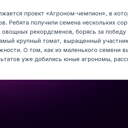
жается проект «Агроном-чемпион», в кот
ов. Ребята получили семена нескольких со
овощных рекордсменов, борясь за победу
Самый крупный томат, выращенный участник
жности. О том, как из маленького семени 
ультатов уже добились юные агрономы, расс