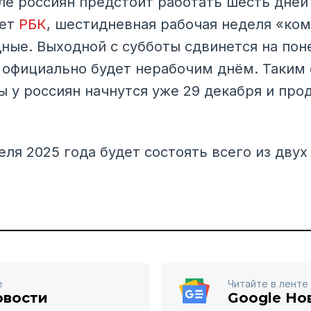
е россиян предстоит работать шесть дней –
яет
РБК
, шестидневная рабочая неделя «ко
ые. Выходной с субботы сдвинется на пон
я официально будет нерабочим днём. Таким
 у россиян начнутся уже 29 декабря и прод
ля 2025 года будет состоять всего из двух д
е
Читайте в ленте
овости
Google Но