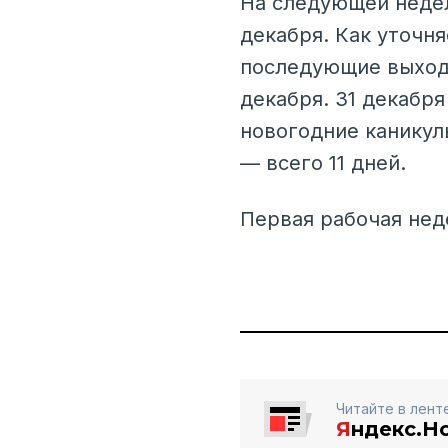
На следующей недел
декабря. Как уточн
последующие выходн
декабря. 31 декабр
новогодние каникулы
— всего 11 дней.
Первая рабочая неде
Читайте в лент
Я
ндекс.Н