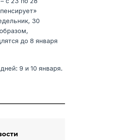
 с 23 по 28
мпенсирует»
едельник, 30
 образом,
лятся до 8 января
ней: 9 и 10 января.
вости