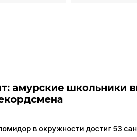
нт: амурские школьники 
екордсмена
омидор в окружности достиг 53 са