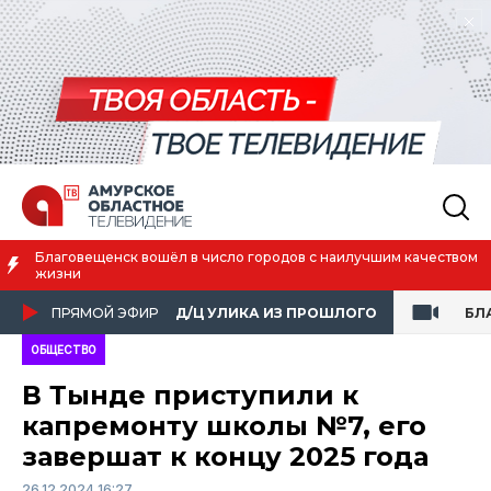
Благовещенск вошёл в число городов с наилучшим качеством
жизни
ПРЯМОЙ ЭФИР
Д/Ц УЛИКА ИЗ ПРОШЛОГО
БЛ
ОБЩЕСТВО
В Тынде приступили к
капремонту школы №7, его
завершат к концу 2025 года
26.12.2024 16:27