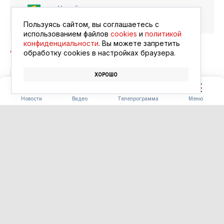
Читайте в ленте
Google Новости
Пользуясь сайтом, вы соглашаетесь с
использованием файлов
cookies
и
политикой
конфиденциальности
. Вы можете запретить
обработку сookies в настройках браузера.
ХОРОШО
СПОРТ
СОРЕВНОВАНИЯ
ГТО
Новости
Видео
Телепрограмма
Меню
БЛАГОУСТРОЙСТВО
Часть «Парка трёх
поколений» в Ивановке
сдадут на два месяца раньше
срока
06.08.2026 15:34