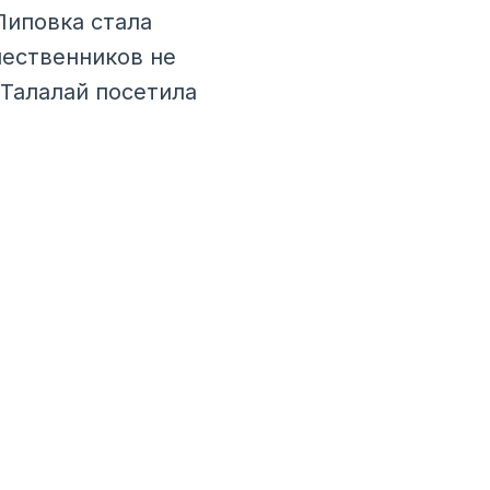
Липовка стала
шественников не
 Талалай посетила