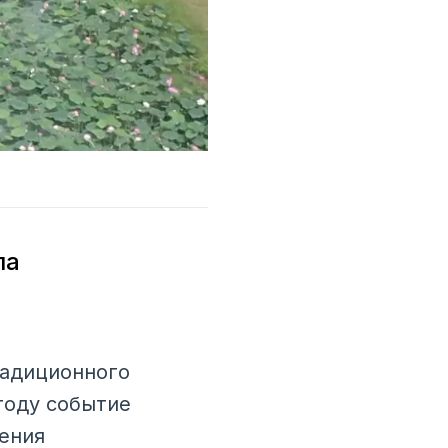
ла
радиционного
году событие
ения