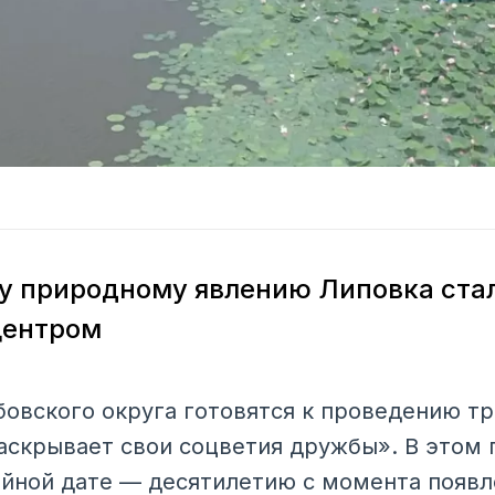
у природному явлению Липовка ста
центром
бовского округа готовятся к проведению т
аскрывает свои соцветия дружбы». В этом 
йной дате — десятилетию с момента появл