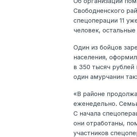
Об организации пом
Свободненского рай
спецоперации 11 уж
человек, остальные 
Один из бойцов зар
населения, оформи
в 350 тысяч рублей
один амурчанин так
«В районе продолжа
еженедельно. Семь
С начала спецопера
они отработаны, по
участников спецопе