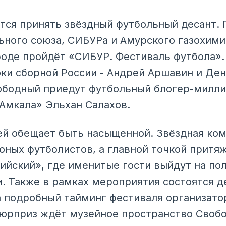
тся принять звёздный футбольный десант.
ьного союза, СИБУРа и Амурского газохим
городе пройдёт «СИБУР. Фестиваль футбола»
оки сборной России - Андрей Аршавин и Ден
ободный приедут футбольный блогер-милли
Амкала» Эльхан Салахов.
й обещает быть насыщенной. Звёздная ко
юных футболистов, а главной точкой притя
ийский», где именитые гости выйдут на пол
 Также в рамках мероприятия состоятся д
а подробный тайминг фестиваля организато
юрприз ждёт музейное пространство Свобо