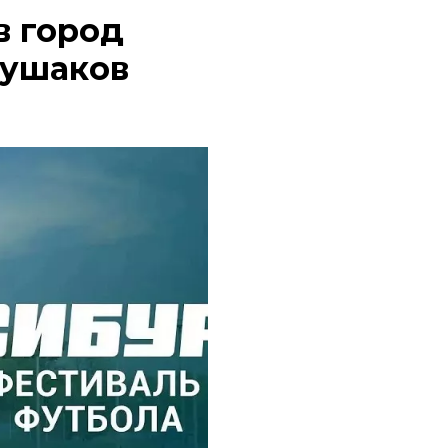
в город
лушаков