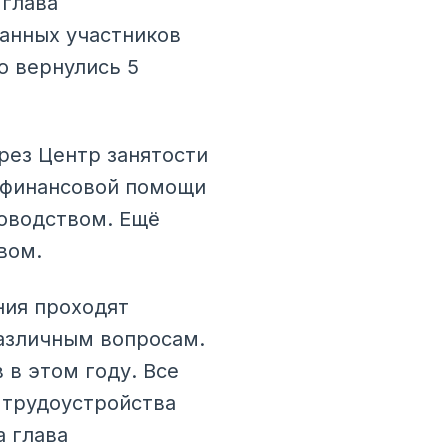
 глава
ванных участников
о вернулись 5
рез Центр занятости
 финансовой помощи
ловодством. Ещё
вом.
ния проходят
азличным вопросам.
 в этом году. Все
 трудоустройства
а глава