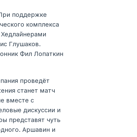
 При поддержке
ического комплекса
. Хедлайнерами
ис Глушаков.
онник Фил Лопаткин
мпания проведёт
жения станет матч
е вместе с
еловые дискуссии и
ры представят чуть
дного. Аршавин и