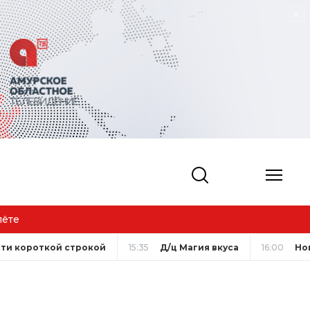
лёте
ти короткой строкой
15:35
Д/ц Магия вкуса
16:00
Но