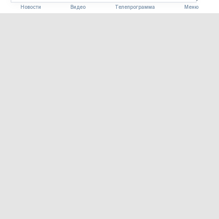
Новости
Видео
Телепрограмма
Меню
ПОГОДА
Погода 09.08.2026
09.08.2026 09:00