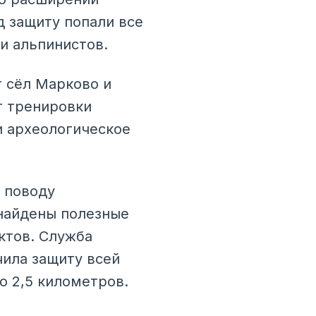
 защиту попали все
и альпинистов.
т сёл Марково и
т тренировки
и археологическое
 поводу
 найдены полезные
ктов. Служба
чила защиту всей
о 2,5 километров.