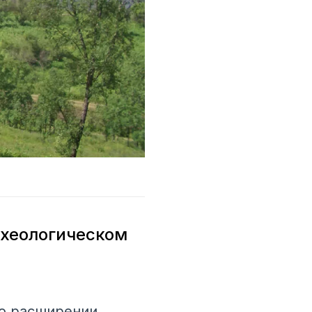
рхеологическом
 о расширении