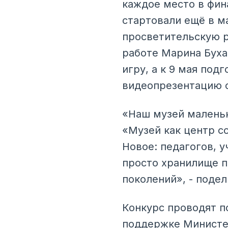
каждое место в фин
стартовали ещё в м
просветительскую р
работе Марина Буха
игру, а к 9 мая по
видеопрезентацию о
«Наш музей маленьк
«Музей как центр со
Новое: педагогов, 
просто хранилище п
поколений», - поде
Конкурс проводят п
поддержке Министер