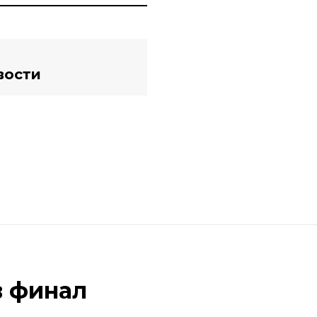
вости
в финал