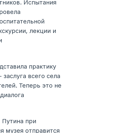
тников. Испытания
провела
воспитательной
кскурсии, лекции и
и
дставила практику
 заслуга всего села
елей. Теперь это не
 диалога
 Путина при
я музея отправится