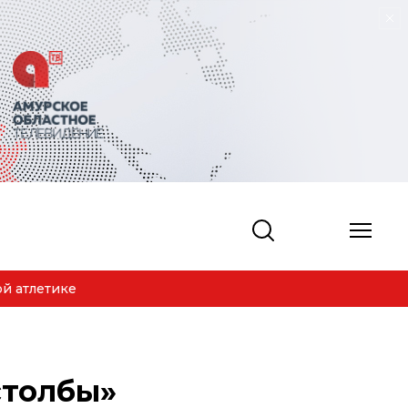
 атлетике
столбы»