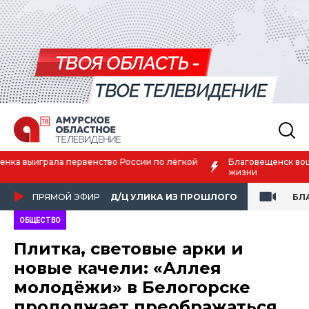
Благовещенск вошёл в число городов с наилучшим качеством
жизни
ПРЯМОЙ ЭФИР
Д/Ц УЛИКА ИЗ ПРОШЛОГО
БЛ
ОБЩЕСТВО
Плитка, световые арки и
новые качели: «Аллея
молодёжи» в Белогорске
продолжает преображаться