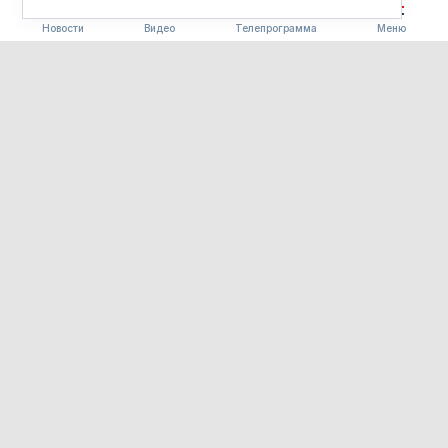
Новости
Видео
Телепрограмма
Меню
КАК ИНТЕРЕСНО
Аквагрим, арт-макияж и
афрокосички в тренде:
почему летом россияне чаще
меняют образ
09.08.2026 11:00