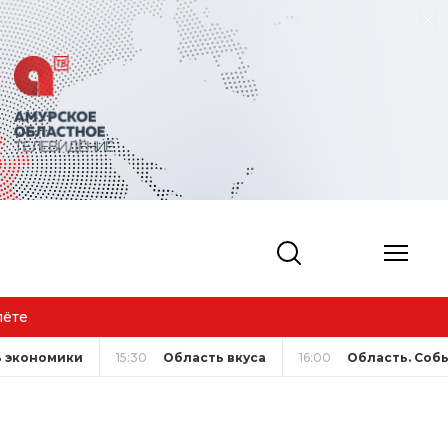
лёте
 экономики
15:30
Область вкуса
16:00
Область. Соб