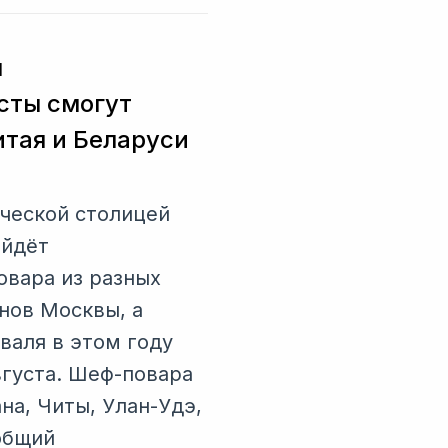
я
сты смогут
итая и Беларуси
ческой столицей
ойдёт
овара из разных
нов Москвы, а
валя в этом году
вгуста. Шеф-повара
на, Читы, Улан-Удэ,
общий