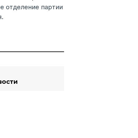
ее отделение партии
.
вости