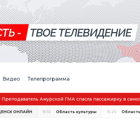
Видео
Телепрограмма
Преподаватель Амурской ГМА спасла пассажирку в само
ЕНСК ОНЛАЙН
15:10
Область культуры
15:20
Область