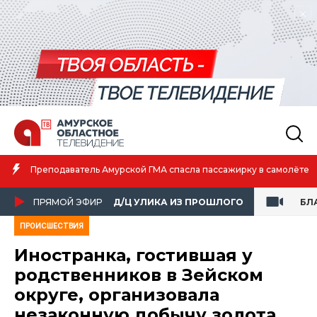
Амурская спортсменка вы
й ГМА спасла пассажирку в самолёте
атлетике
ПРЯМОЙ ЭФИР
Д/Ц УЛИКА ИЗ ПРОШЛОГО
БЛ
ПРОИСШЕСТВИЯ
Иностранка, гостившая у
родственников в Зейском
округе, организовала
незаконную добычу золота