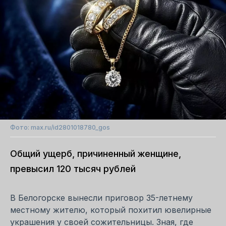
Фото: max.ru/id2801018780_gos
Общий ущерб, причиненный женщине,
превысил 120 тысяч рублей
В Белогорске вынесли приговор 35-летнему
местному жителю, который похитил ювелирные
украшения у своей сожительницы. Зная, где