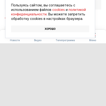
Google Новости
Пользуясь сайтом, вы соглашаетесь с
использованием файлов
cookies
и
политикой
конфиденциальности
. Вы можете запретить
обработку сookies в настройках браузера.
ХОРОШО
АВТОБУСЫ
МЕССЕНДЖЕР MAX
Новости
Видео
Телепрограмма
Меню
СТРОИТЕЛЬСТВО
В Белогорье открыли сразу
два новых общественных
пространства
10.08.2026 09:56