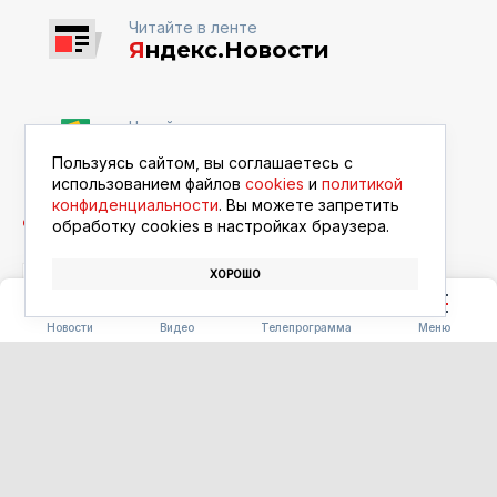
Читайте в ленте
Я
ндекс.Новости
Читайте в ленте
Google Новости
Пользуясь сайтом, вы соглашаетесь с
использованием файлов
cookies
и
политикой
конфиденциальности
. Вы можете запретить
обработку сookies в настройках браузера.
ХОРОШО
ДОРОГИ
БЛАГОУСТРОЙСТВО
ЦИОЛКОВСКИЙ
Новости
Видео
Телепрограмма
Меню
ТРАНСПОРТ
Семь погибших и почти сто
раненых: в регионе
стартовали рейды против
нарушителей на двух колёсах