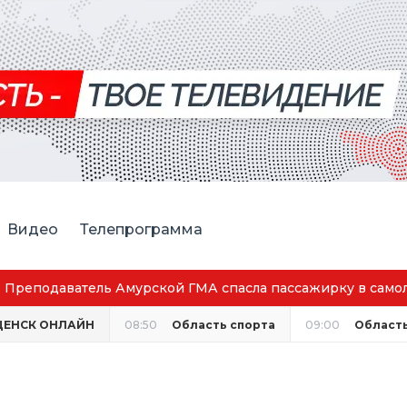
Видео
Телепрограмма
ватель Амурской ГМА спасла пассажирку в самолёте
ЩЕНСК ОНЛАЙН
08:50
Область спорта
09:00
Область