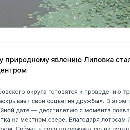
у природному явлению Липовка ста
центром
бовского округа готовятся к проведению т
аскрывает свои соцветия дружбы». В этом 
йной дате — десятилетию с момента появл
тка на местном озере. Благодаря лотосам 
ром. Сейчас в село приезжают сотни путе