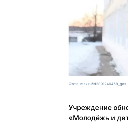
Фото: max.ru/id2801246458_gos
Учреждение обно
«Молодёжь и де