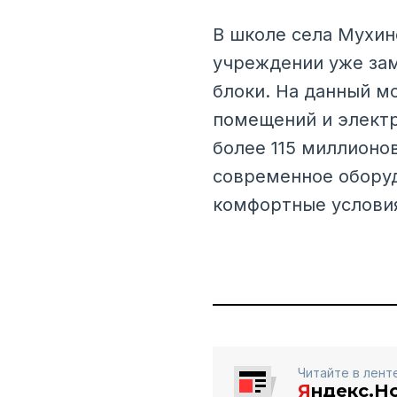
В школе села Мухин
учреждении уже за
блоки. На данный м
помещений и элект
более 115 миллионо
современное оборуд
комфортные условия
Читайте в лент
Я
ндекс.Н