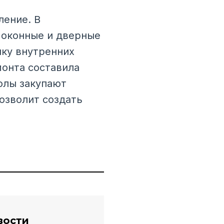
ление. В
 оконные и дверные
лку внутренних
онта составила
олы закупают
озволит создать
вости