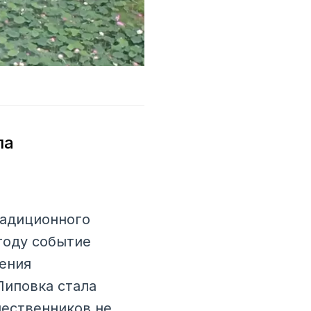
ла
радиционного
году событие
ения
Липовка стала
шественников не