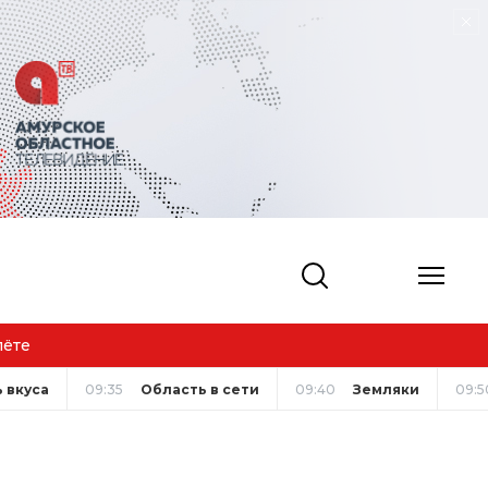
 вкуса
09:35
Область в сети
09:40
Земляки
09:5