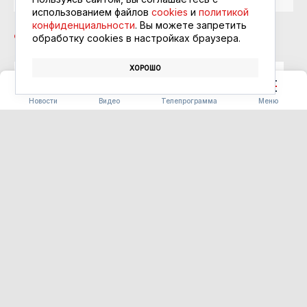
использованием файлов
cookies
и
политикой
конфиденциальности
. Вы можете запретить
обработку сookies в настройках браузера.
ХОРОШО
ТЫНДА
СПОРТИВНАЯ ПЛОЩАДКА
СПОРТСМЕНЫ
Новости
Видео
Телепрограмма
Меню
СТРОИТЕЛЬСТВО
В Циолковском
отремонтируют проезд к
больнице и скверу за счет
средств дорожной субсидии
10.08.2026 15:43