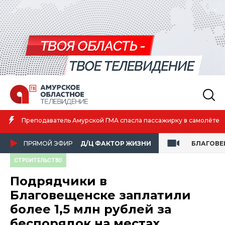
Преподаватель Амурской ГМА спасла пассажирку в самолёте
ПРЯМОЙ ЭФИР
Д/Ц ФАКТОР ЖИЗНИ
БЛАГОВЕ
СТРОИТЕЛЬСТВО
Подрядчики в
Благовещенске заплатили
более 1,5 млн рублей за
беспорядок на местах