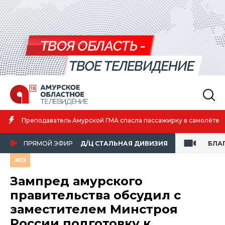
Амурская спортсменка выиграла первенство России по лёгкой
атлетике
ПРЯМОЙ ЭФИР
Д/Ц СТАЛЬНАЯ ДИВИЗИЯ
БЛА
ЖКХ
Зампред амурского
правительства обсудил с
заместителем Минстроя
России подготовку к