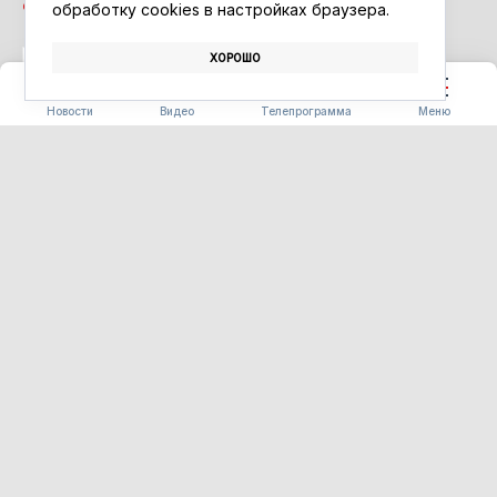
обработку сookies в настройках браузера.
ХОРОШО
СПОРТ
СОРЕВНОВАНИЯ
ГТО
Новости
Видео
Телепрограмма
Меню
БЛАГОУСТРОЙСТВО
Часть «Парка трёх
поколений» в Ивановке
сдадут на два месяца раньше
срока
06.08.2026 15:34