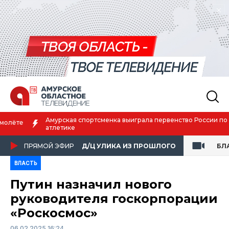
Амурская спортсменка выиграла первенство России по лёгкой
атлетике
ПРЯМОЙ ЭФИР
Д/Ц УЛИКА ИЗ ПРОШЛОГО
БЛ
ВЛАСТЬ
Путин назначил нового
руководителя госкорпорации
«Роскосмос»
06.02.2025 16:24