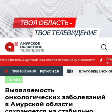
Амурская спортсменка выиграла первенство России по лёгкой
атлетике
ПРЯМОЙ ЭФИР
РЕГИОН 28
БЛАГОВЕЩЕНСК О
ЗДОРОВЬЕ
Выявляемость
онкологических заболеваний
в Амурской области
сохраняется на стабильно