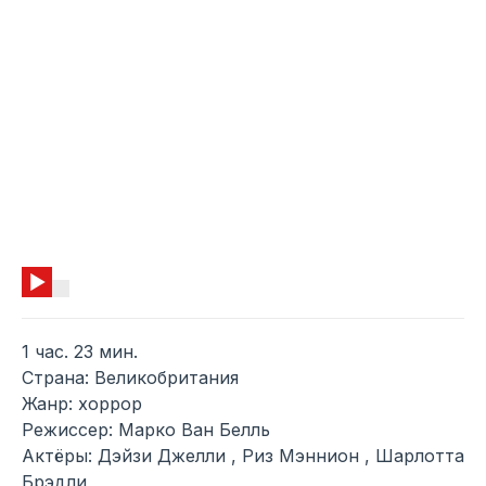
1 час. 23 мин.
Страна: Великобритания
Жанр: хоррор
Режиссер: Марко Ван Белль
Актёры: Дэйзи Джелли , Риз Мэннион , Шарлотта
Брэдли