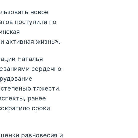
ользовать новое
атов поступили по
инская
и активная жизнь».
ации Наталья
леваниями сердечно-
орудование
 степенью тяжести.
спекты, ранее
сократило сроки
ценки равновесия и