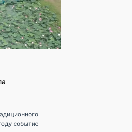
ла
радиционного
году событие