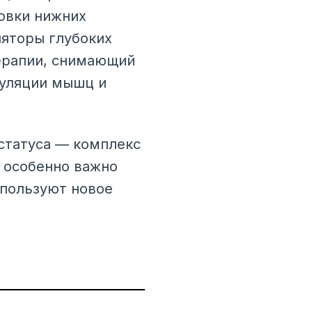
овки нижних
ляторы глубоких
терапии, снимающий
муляции мышц и
статуса — комплекс
 особенно важно
спользуют новое