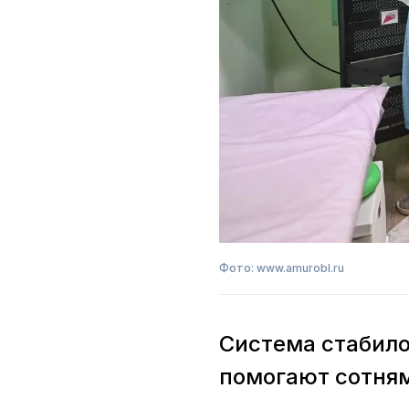
Фото: www.amurobl.ru
Система стабило
помогают сотня