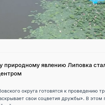
у природному явлению Липовка ста
центром
бовского округа готовятся к проведению т
аскрывает свои соцветия дружбы». В этом 