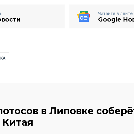
е
Читайте в ленте
овости
Google Но
ИКА
лотосов в Липовке соберё
 Китая