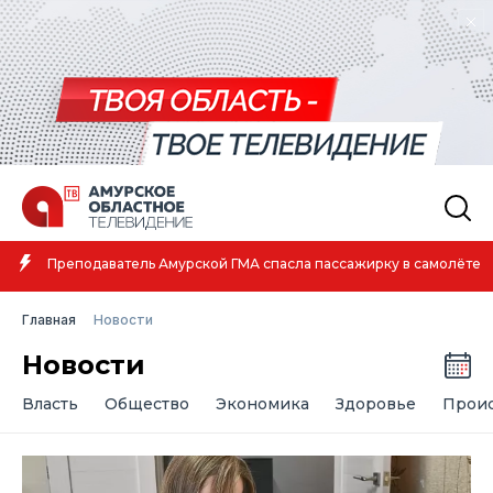
Преподаватель Амурской ГМА спасла пассажирку в самолёте
Главная
Новости
Новости
Власть
Общество
Экономика
Здоровье
Прои