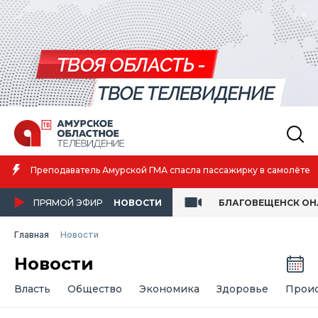
Амурская спортсменка выиграла первенство России по лёгкой
атлетике
ПРЯМОЙ ЭФИР
НОВОСТИ
БЛАГОВЕЩЕНСК О
Главная
Новости
Новости
Власть
Общество
Экономика
Здоровье
Прои