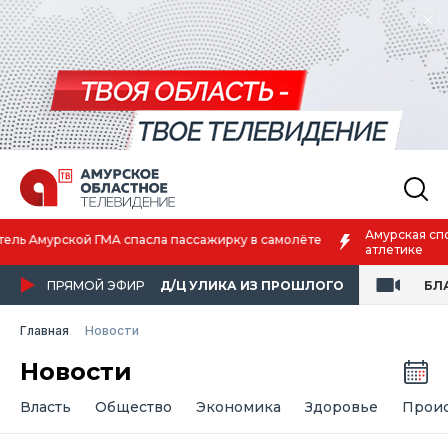
Амурская спортсменка выиграла первенство России по лёгкой
атлетике
ПРЯМОЙ ЭФИР
Д/Ц УЛИКА ИЗ ПРОШЛОГО
БЛ
Главная
Новости
Новости
Власть
Общество
Экономика
Здоровье
Прои