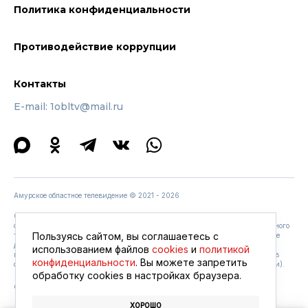
Политика конфиденциальности
Противодействие коррупции
Контакты
E-mail: 1obltv@mail.ru
Амурское областное телевидение © 2021 - 2026
Содержание программ, размещенных на сайте www.amurobl.ru, может не
совпадать с содержанием программ, вышедших в эфире «Амурского областного
Пользуясь сайтом, вы соглашаетесь с
телевидения».
Соглашение с условиями обработки персональных данных
. Не
допускается копирование, распространение, опубликование или иное
использованием файлов
cookies
и
политикой
использование материалов Сайта без ссылки на портал
https://amurobl.tv/
(в
конфиденциальности
. Вы можете запретить
случае размещения в Интернете обязательно наличие активной гиперссылки).
обработку сookies в настройках браузера.
Сопровождение сайта —
студия Z-Labs
ХОРОШО