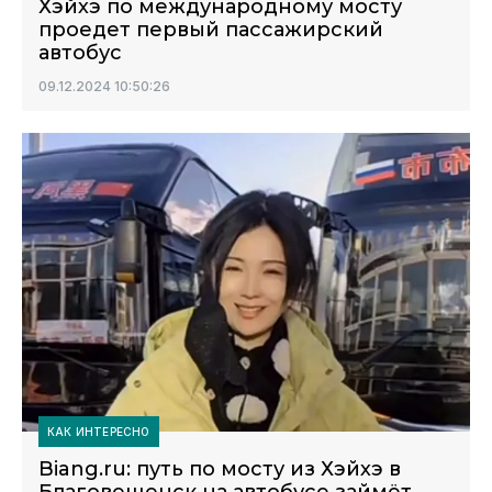
Хэйхэ по международному мосту
проедет первый пассажирский
автобус
09.12.2024 10:50:26
КАК ИНТЕРЕСНО
Biang.ru: путь по мосту из Хэйхэ в