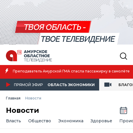
Амурская спортсменка выиграла первенство России по лёгкой
атлетике
ПРЯМОЙ ЭФИР
ОБЛАСТЬ ЭКОНОМИКИ
БЛАГО
Главная
Новости
Новости
Власть
Общество
Экономика
Здоровье
Прои