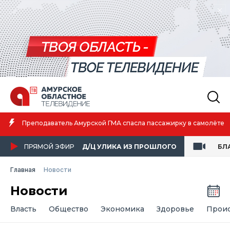
Амурская спортсменка выиграла первенство России по лёгкой
атлетике
ПРЯМОЙ ЭФИР
Д/Ц УЛИКА ИЗ ПРОШЛОГО
БЛ
Главная
Новости
Новости
Власть
Общество
Экономика
Здоровье
Прои