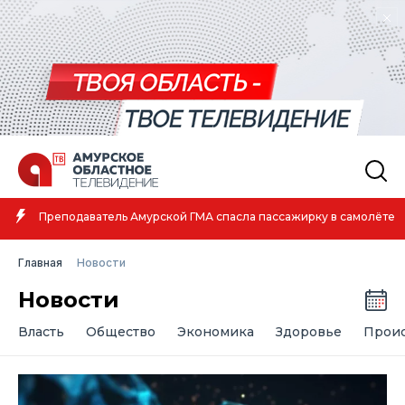
Амурская спортсменка выиграла первенство России по лёгкой
атлетике
Главная
Новости
Новости
Власть
Общество
Экономика
Здоровье
Прои