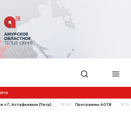
лёте
 с Г. Астафьевым (Титр)
15:00
Программы АОТВ
15:10