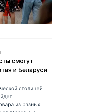
я
сты смогут
итая и Беларуси
ческой столицей
ойдёт
овара из разных