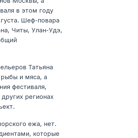
нов Москвы, а
валя в этом году
вгуста. Шеф-повара
на, Читы, Улан-Удэ,
общий
тельеров Татьяна
 рыбы и мяса, а
ния фестиваля,
 других регионах
ъект.
морского ежа, нет.
едиентами, которые