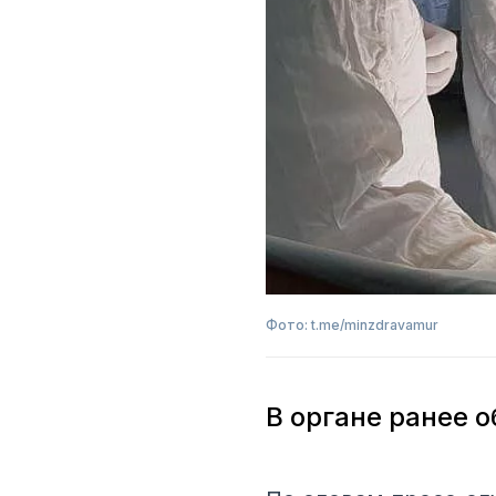
Фото: t.me/minzdravamur
В органе ранее 