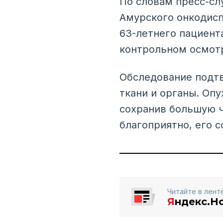
По словам пресс-сл
Амурского онкодисп
63-летнего пациента
контрольном осмотр
Обследование подтв
ткани и органы. Оп
сохранив большую ч
благоприятно, его с
Читайте в лент
Я
ндекс.Н