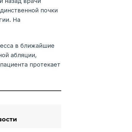
й назад врачи
единственной почки
гии. На
цесса в ближайшие
ной абляции,
 пациента протекает
вости