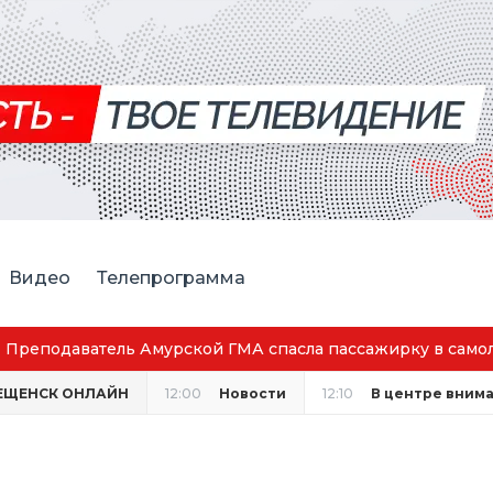
Видео
Телепрограмма
ской ГМА спасла пассажирку в самолёте
ЕЩЕНСК ОНЛАЙН
12:00
Новости
12:10
В центре вним