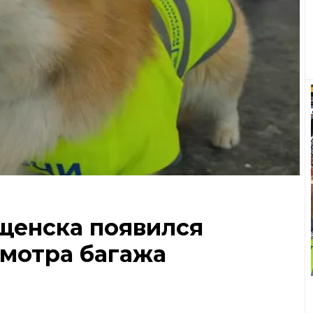
щенска появился
смотра багажа