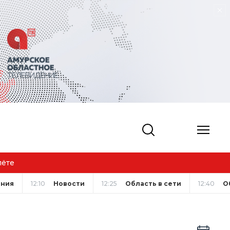
ания
12:10
Новости
12:25
Область в сети
12:40
О