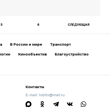
5
6
СЛЕДУЮЩАЯ
ра
В России и мире
Транспорт
логии
Кинообъектив
Благоустройство
Контакты
E-mail: 1obltv@mail.ru