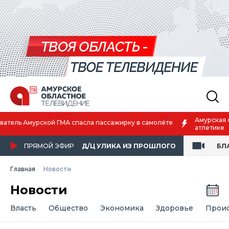
Амурская спортсменка выиграла первенство России по лёгкой
атлетике
ПРЯМОЙ ЭФИР
Д/Ц УЛИКА ИЗ ПРОШЛОГО
БЛ
Главная
Новости
Новости
Власть
Общество
Экономика
Здоровье
Прои