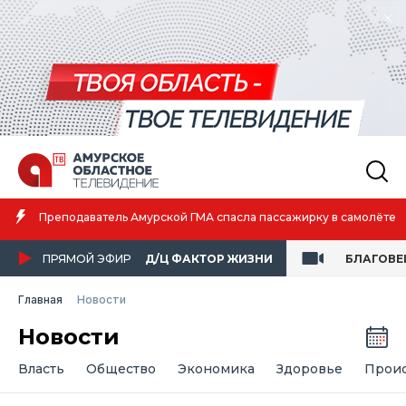
Амурская спортсменка выиграла первенство России по лёгко
е
атлетике
ПРЯМОЙ ЭФИР
Д/Ц ФАКТОР ЖИЗНИ
БЛАГОВЕ
Главная
Новости
Новости
Власть
Общество
Экономика
Здоровье
Прои